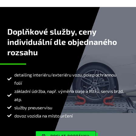
Doplňkové služby, ceny
individuální dle objednaného
rozsahu
detailing interiéru/exteriéru vozu, polep ochrannou
folií
základní údržba, např. výměna oleje a filtrů, servis brzd,
atp.
služby pneuservisu
dovoz vozidla na místo určení
POSLAT POPTÁVKU