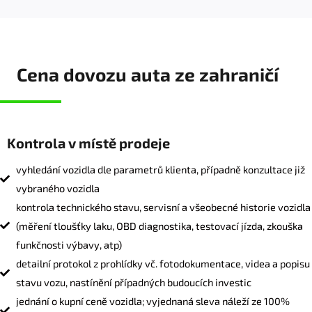
Cena dovozu auta ze zahraničí
Kontrola v místě prodeje
vyhledání vozidla dle parametrů klienta, případně konzultace již
vybraného vozidla
kontrola technického stavu, servisní a všeobecné historie vozidla
(měření tloušťky laku, OBD diagnostika, testovací jízda, zkouška
funkčnosti výbavy, atp)
detailní protokol z prohlídky vč. fotodokumentace, videa a popisu
stavu vozu, nastínění případných budoucích investic
jednání o kupní ceně vozidla; vyjednaná sleva náleží ze 100%