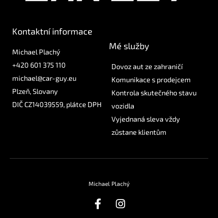
Kontaktní informace
Mé služby
Michael Plachý
+420 601 375 110
Dovoz aut ze zahraničí
michael@car-guy.eu
Komunikace s prodejcem
Plzeň, Slovany
Kontrola skutečného stavu
DIČ CZ14039559, plátce DPH
vozidla
Vyjednaná sleva vždy
zůstane klientům
Michael Plachý